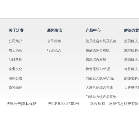
关于泛赛
新闻资讯
产品中心
解决方案
公司简介
公司新闻
兰贝综合布线及机柜
兰贝解决
成长历程
行业动态
施耐德综合布线
施耐德解
品牌代理
德高综合布线
德高解决
企业文化
梅鲁无线AP产品
梅鲁解决
法律公告
韵盛发无线AP产品
韵盛发解
隐私保护
大唐电信综合布线
大唐电信
门禁磁力锁产品系统
法律公告
|
隐私保护
沪ICP备06027305号
版权所有：泛赛信息科技有限