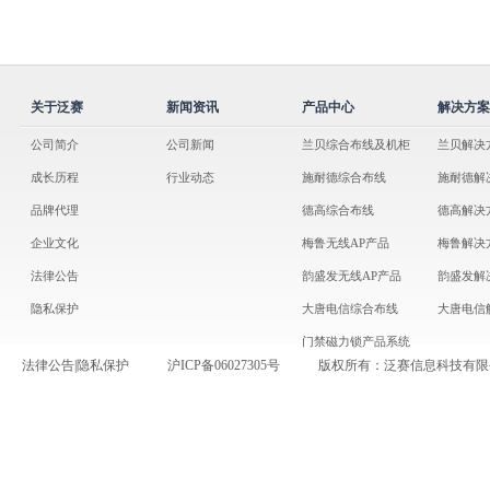
关于泛赛
新闻资讯
产品中心
解决方案
公司简介
公司新闻
兰贝综合布线及机柜
兰贝解决
成长历程
行业动态
施耐德综合布线
施耐德解
品牌代理
德高综合布线
德高解决
企业文化
梅鲁无线AP产品
梅鲁解决
法律公告
韵盛发无线AP产品
韵盛发解
隐私保护
大唐电信综合布线
大唐电信
门禁磁力锁产品系统
法律公告
|
隐私保护
沪ICP备06027305号
版权所有：泛赛信息科技有限