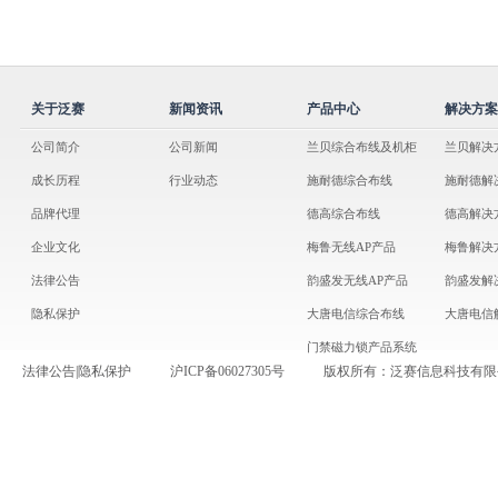
关于泛赛
新闻资讯
产品中心
解决方案
公司简介
公司新闻
兰贝综合布线及机柜
兰贝解决
成长历程
行业动态
施耐德综合布线
施耐德解
品牌代理
德高综合布线
德高解决
企业文化
梅鲁无线AP产品
梅鲁解决
法律公告
韵盛发无线AP产品
韵盛发解
隐私保护
大唐电信综合布线
大唐电信
门禁磁力锁产品系统
法律公告
|
隐私保护
沪ICP备06027305号
版权所有：泛赛信息科技有限