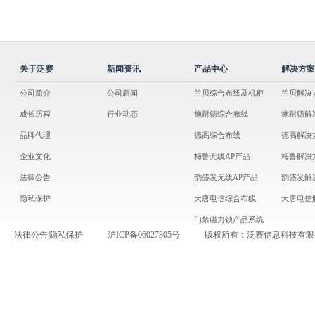
关于泛赛
新闻资讯
产品中心
解决方案
公司简介
公司新闻
兰贝综合布线及机柜
兰贝解决
成长历程
行业动态
施耐德综合布线
施耐德解
品牌代理
德高综合布线
德高解决
企业文化
梅鲁无线AP产品
梅鲁解决
法律公告
韵盛发无线AP产品
韵盛发解
隐私保护
大唐电信综合布线
大唐电信
门禁磁力锁产品系统
法律公告
|
隐私保护
沪ICP备06027305号
版权所有：泛赛信息科技有限